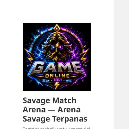
Savage Match
Arena — Arena
Savage Terpanas