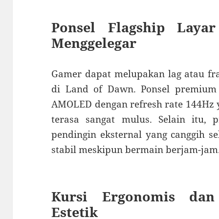
Ponsel Flagship Laya
Menggelegar
Gamer dapat melupakan lag atau fra
di Land of Dawn. Ponsel premium
AMOLED dengan refresh rate 144Hz 
terasa sangat mulus. Selain itu,
pendingin eksternal yang canggih s
stabil meskipun bermain berjam-jam
Kursi Ergonomis dan
Estetik