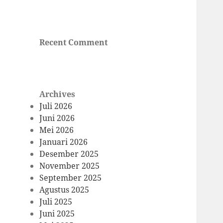
Recent Comment
Archives
Juli 2026
Juni 2026
Mei 2026
Januari 2026
Desember 2025
November 2025
September 2025
Agustus 2025
Juli 2025
Juni 2025