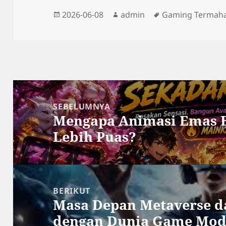
Diposkan
Penulis
Tag
2026-06-08
admin
Gaming Termaha
pada
Navigasi
pos
SEBELUMNYA
Mengapa Animasi Emas B
Pos
Lebih Puas?
sebelumnya:
BERIKUT
Masa Depan Metaverse da
Pos
dengan Dunia Game Mod
berikutnya: