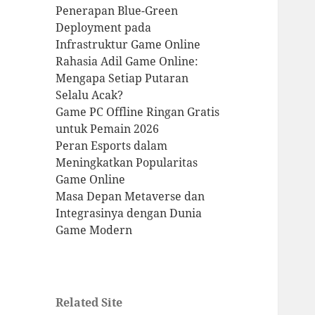
Penerapan Blue-Green
Deployment pada
Infrastruktur Game Online
Rahasia Adil Game Online:
Mengapa Setiap Putaran
Selalu Acak?
Game PC Offline Ringan Gratis
untuk Pemain 2026
Peran Esports dalam
Meningkatkan Popularitas
Game Online
Masa Depan Metaverse dan
Integrasinya dengan Dunia
Game Modern
Related Site