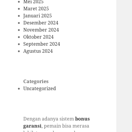
Mei 2025
Maret 2025
Januari 2025
Desember 2024
November 2024
Oktober 2024
September 2024
Agustus 2024
Categories
Uncategorized
Dengan adanya sistem
bonus
garansi
, pemain bisa merasa