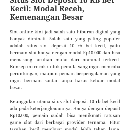
Kecil: Modal Receh,
Kemenangan Besar
Slot online kini jadi salah satu hiburan digital yang
banyak diminati. Salah satu yang paling populer
adalah situs slot deposit 10 rb bet kecil, yaitu
bermain slot hanya dengan modal Rp10.000 dan bisa
memasang taruhan mulai dari nominal terkecil.
Konsep ini cocok untuk pemula yang ingin mencoba
peruntungan, maupun pemain berpengalaman yang
ingin bermain santai tanpa harus keluar modal
besar.
Keunggulan utama situs slot deposit 10 rb bet kecil
ada pada keterjangkauannya. Hanya dengan deposit
Rp10.000, pemain sudah bisa menikmati ratusan
game slot dari berbagai provider ternama. Fitur
taruhan kecil membuat modal lebih tahan lama,