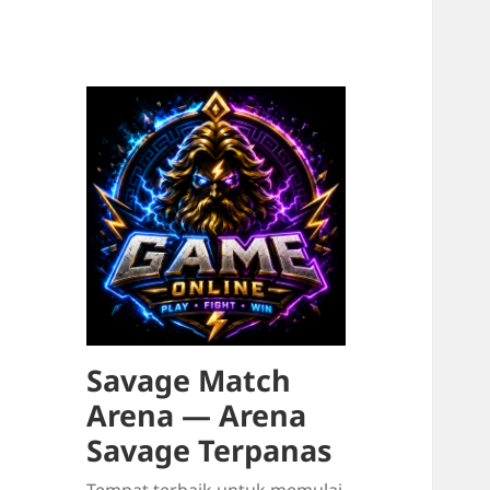
Savage Match
Arena — Arena
Savage Terpanas