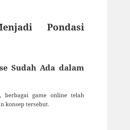
njadi Pondasi
se Sudah Ada dalam
, berbagai game online telah
n konsep tersebut.