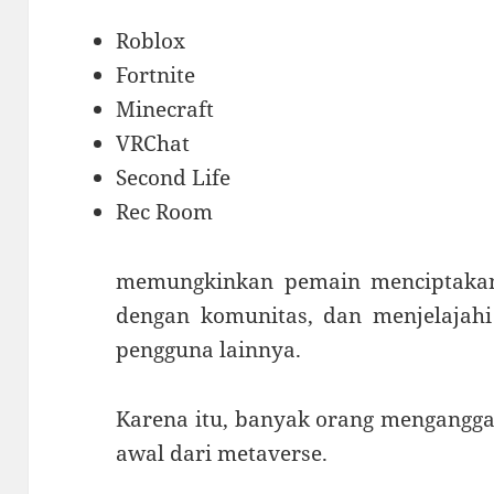
Roblox
Fortnite
Minecraft
VRChat
Second Life
Rec Room
memungkinkan pemain menciptakan id
dengan komunitas, dan menjelajahi
pengguna lainnya.
Karena itu, banyak orang mengangg
awal dari metaverse.