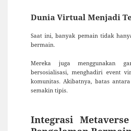
Dunia Virtual Menjadi 
Saat ini, banyak pemain tidak han
bermain.
Mereka juga menggunakan ga
bersosialisasi, menghadiri event vi
komunitas. Akibatnya, batas antara
semakin tipis.
Integrasi Metaver