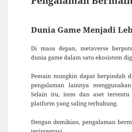
Pengalaman Bermai
Dunia Game Menjadi Le
Di masa depan, metaverse berpot
dunia game dalam satu ekosistem digi
Pemain mungkin dapat berpindah da
pengalaman lainnya menggunakan 
Selain itu, item dan aset tertent
platform yang saling terhubung.
Dengan demikian, pengalaman bermai
terintegrasi.