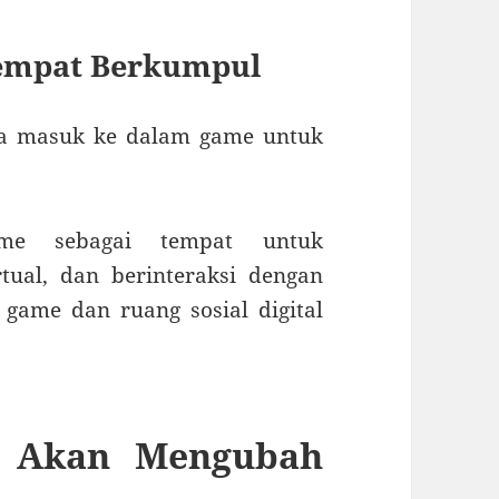
Tempat Berkumpul
ya masuk ke dalam game untuk
me sebagai tempat untuk
rtual, dan berinteraksi dengan
 game dan ruang sosial digital
se Akan Mengubah