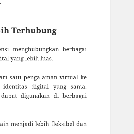
n
bih Terhubung
ensi menghubungkan berbagai
tal yang lebih luas.
ri satu pengalaman virtual ke
identitas digital yang sama.
u dapat digunakan di berbagai
n menjadi lebih fleksibel dan