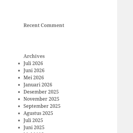
Recent Comment
Archives
Juli 2026
Juni 2026
Mei 2026
Januari 2026
Desember 2025
November 2025
September 2025
Agustus 2025
Juli 2025
Juni 2025