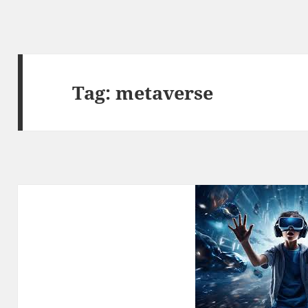
Tag:
metaverse