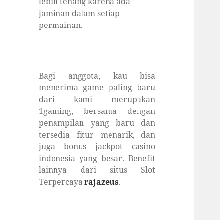
lebih tenang karena ada
jaminan dalam setiap
permainan.
Bagi anggota, kau bisa
menerima game paling baru
dari kami merupakan
1gaming, bersama dengan
penampilan yang baru dan
tersedia fitur menarik, dan
juga bonus jackpot casino
indonesia yang besar. Benefit
lainnya dari situs Slot
Terpercaya
rajazeus
.