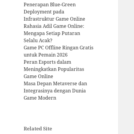
Penerapan Blue-Green
Deployment pada
Infrastruktur Game Online
Rahasia Adil Game Online:
Mengapa Setiap Putaran
Selalu Acak?
Game PC Offline Ringan Gratis
untuk Pemain 2026
Peran Esports dalam
Meningkatkan Popularitas
Game Online
Masa Depan Metaverse dan
Integrasinya dengan Dunia
Game Modern
Related Site