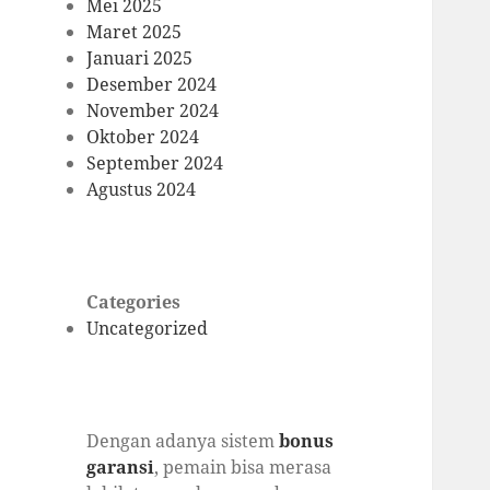
Mei 2025
Maret 2025
Januari 2025
Desember 2024
November 2024
Oktober 2024
September 2024
Agustus 2024
Categories
Uncategorized
Dengan adanya sistem
bonus
garansi
, pemain bisa merasa