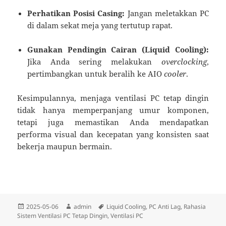
Perhatikan Posisi Casing:
Jangan meletakkan PC
di dalam sekat meja yang tertutup rapat.
Gunakan Pendingin Cairan (Liquid Cooling):
Jika Anda sering melakukan
overclocking
,
pertimbangkan untuk beralih ke AIO
cooler
.
Kesimpulannya, menjaga ventilasi PC tetap dingin
tidak hanya memperpanjang umur komponen,
tetapi juga memastikan Anda mendapatkan
performa visual dan kecepatan yang konsisten saat
bekerja maupun bermain.
Diposkan
Penulis
Tag
2025-05-06
admin
Liquid Cooling
,
PC Anti Lag
,
Rahasia
pada
Sistem Ventilasi PC Tetap Dingin
,
Ventilasi PC