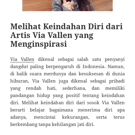
Melihat Keindahan Diri dari
Artis Via Vallen yang
Menginspirasi
Via Vallen
dikenal sebagai salah satu penyanyi
dangdut paling berpengaruh di Indonesia. Namun,
di balik suara merdunya dan kesuksesan di dunia
hiburan, Via Vallen juga dikenal sebagai pribadi
yang rendah hati, sederhana, dan memiliki
pandangan hidup yang positif tentang keindahan
diri. Melihat keindahan diri dari sosok Via Vallen
berarti belajar bagaimana menerima diri apa
adanya, mencintai kekurangan, serta terus
berkembang tanpa kehilangan jati diri.