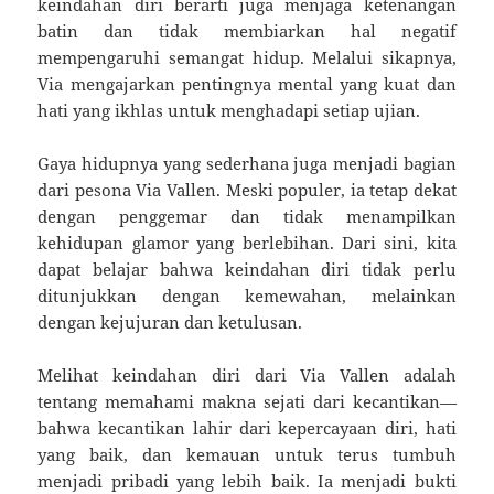
keindahan diri berarti juga menjaga ketenangan
batin dan tidak membiarkan hal negatif
mempengaruhi semangat hidup. Melalui sikapnya,
Via mengajarkan pentingnya mental yang kuat dan
hati yang ikhlas untuk menghadapi setiap ujian.
Gaya hidupnya yang sederhana juga menjadi bagian
dari pesona Via Vallen. Meski populer, ia tetap dekat
dengan penggemar dan tidak menampilkan
kehidupan glamor yang berlebihan. Dari sini, kita
dapat belajar bahwa keindahan diri tidak perlu
ditunjukkan dengan kemewahan, melainkan
dengan kejujuran dan ketulusan.
Melihat keindahan diri dari Via Vallen adalah
tentang memahami makna sejati dari kecantikan—
bahwa kecantikan lahir dari kepercayaan diri, hati
yang baik, dan kemauan untuk terus tumbuh
menjadi pribadi yang lebih baik. Ia menjadi bukti