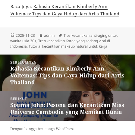
Baca Juga:
Rahasia Kecantikan Kimberly Ann
Voltemas: Tips dan Gaya Hidup dari Artis Thailand
Diposkan
Penulis
Tag
2025-11-23
admin
Tips kecantikan anti-aging untuk
pada
wanita usia 30+
,
Tren kecantikan Korea yang sedang viral di
Indonesia
,
Tutorial kecantikan makeup natural untuk kerja
Navigasi
SEBELUMNYA
pos
Rahasia Kecantikan Kimberly Ann
Pos
Voltemas: Tips dan Gaya Hidup dari Artis
sebelumnya:
Thailand
BERIKUT
Sotima John: Pesona dan Kecantikan Miss
Pos
Universe Cambodia yang Memikat Dunia
berikutnya:
Dengan bangga bertenaga WordPress